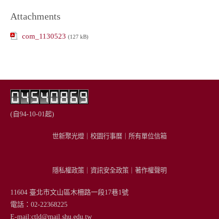
Attachments
com_1130523
(127 kB)
(自94-10-01起)
世新聚光燈
｜
校園行事曆
｜
所有單位信箱
隱私權政策
｜
資訊安全政策
｜
著作權聲明
11604 臺北市文山區木柵路一段17巷1號
電話：02-22368225
E-mail:
ctld@mail.shu.edu.tw