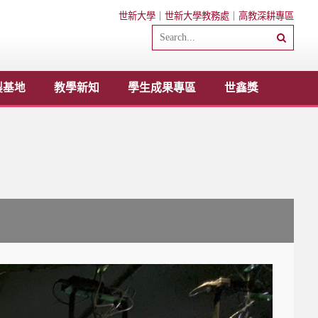
世新大學
｜
世新大學教務處
｜
高教深耕專區
製基地
教學新知
學生成果專區
世鑫獎